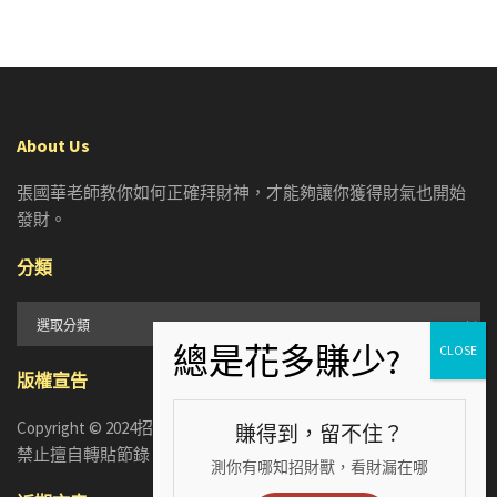
About Us
張國華老師教你如何正確拜財神，才能夠讓你獲得財氣也開始
發財。
分類
分
類
版權宣告
Copyright © 2024招財張國華. ALL RIGHTS RESERVED. 版權所有，
賺得到，留不住？
禁止擅自轉貼節錄
測你有哪知招財獸，看財漏在哪