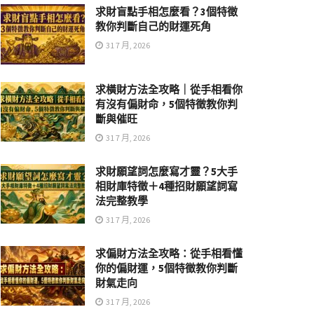
求財盲點手相怎麼看？3個特徵
教你判斷自己的財運死角
31 7 月, 2026
求橫財方法全攻略｜從手相看你
有沒有偏財命，5個特徵教你判
斷與催旺
31 7 月, 2026
求財願望詞怎麼寫才靈？5大手
相財庫特徵＋4種招財願望詞寫
法完整教學
31 7 月, 2026
求偏財方法全攻略：從手相看懂
你的偏財運，5個特徵教你判斷
財氣走向
31 7 月, 2026