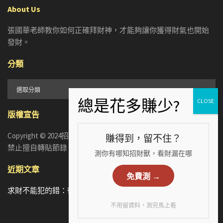
About Us
張國華老師教你如何正確拜財神，才能夠讓你獲得財氣也開始
發財。
分類
分
類
版權宣告
Copyright © 2024招財張國華. ALL RIGHTS RESERVED. 版權所有，
賺得到，留不住？
禁止擅自轉貼節錄
測你有哪知招財獸，看財漏在哪
近期文章
免費測 →
求財不能犯的錯：從5個手相財運特徵，看懂你漏財的真正原因
不用留資料，測完馬上看