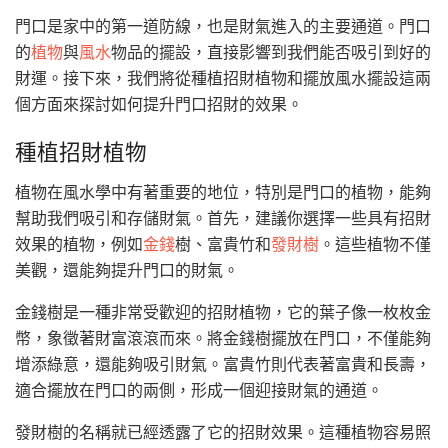
門口是家中的第一道防線，也是財氣進入的主要通道。門口
的
植物
與
風水
物品的擺設，直接影響到我們能否吸引到好的
財運。接下來，我們將從種植招財植物和擺放風水擺設這兩
個方面來探討如何提升門口招財的效果。
種植招財植物
植物在風水學中有著重要的地位，特別是門口的植物，能夠
幫助我們吸引和存儲財氣。首先，建議你選擇一些具有招財
效果的植物，例如
金錢
樹、富貴竹和
發財樹
。這些植物不僅
美觀，還能夠提升門口的財氣。
金錢樹是一種非常受歡迎的招財植物，它的葉子像一枚枚金
幣，象徵著財富滾滾而來。將金錢樹擺放在門口，不僅能夠
增添綠意，還能夠吸引財氣。富貴竹則代表著富貴和長壽，
適合擺放在門口的兩側，形成一個迎接財氣的通道。
發財樹的名稱就已經透露了它的招財效果。這種植物容易照