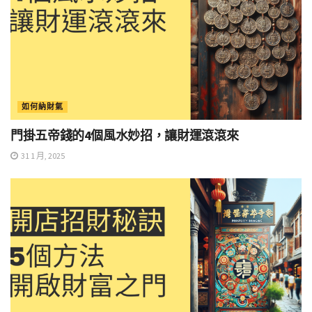
如何納財氣
門掛五帝錢的4個風水妙招，讓財運滾滾來
31 1 月, 2025