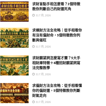
求財盲點手相怎麼看？3個特徵
教你判斷自己的財運死角
31 7 月, 2026
求橫財方法全攻略｜從手相看你
有沒有偏財命，5個特徵教你判
斷與催旺
31 7 月, 2026
求財願望詞怎麼寫才靈？5大手
相財庫特徵＋4種招財願望詞寫
法完整教學
31 7 月, 2026
求偏財方法全攻略：從手相看懂
你的偏財運，5個特徵教你判斷
財氣走向
31 7 月, 2026