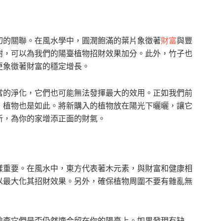
切的關聯。在風水學中，圓潤飽滿的葉片象徵著
財富
與豐
樹，可以為我們的陽臺植物招財效果加分。此外，竹子也
更象徵著財富的穩定增長。
當的淨化，它們也可能無法發揮最大的效用。正如我們前
，植物也是如此。將新購入的植物放在陽光下曬曬，讓它
新，為你的家增添正面的財氣。
樣重要。在風水中，東方代表著木元素，與財富和健康相
以最大化其招財效果。另外，確保植物周圍不要有雜亂無
檢查它們是否仍然適合留在你的陽臺上。如果發現有缺