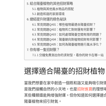
結合陽臺植物的其他招財策略
植物與其他風水物品的搭配
創造和諧的家居環境
總結提升財運的綠色祕訣
常見問題QA01：哪些植物最適合陽臺招財？
常見問題QA02：植物死亡對財運有何影響？
常見問題QA03：如何處理陽臺空間有限的問題？
常見問題QA04：陽臺朝向對植物招財有何影響？
常見問題QA05：如何為陽臺植物進行風水淨化？
你有哪一隻招財獸？
1 分鐘免費測出你的求財型，看你的財卡在哪一站
選擇適合陽臺的招財植物
當我們想要在家中創造一個既和諧又能夠吸引財
是我們接觸自然的小天地，也是
招財進寶
的理想
某些種類還能夠增強財運。但你知道如何選擇適
陽臺植物來招引財氣。