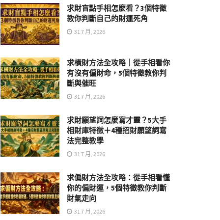
求財盲點手相怎麼看？3個特徵
教你判斷自己的財運死角
31 7 月, 2026
求橫財方法全攻略｜從手相看你
有沒有偏財命，5個特徵教你判
斷與催旺
31 7 月, 2026
求財願望詞怎麼寫才靈？5大手
相財庫特徵＋4種招財願望詞寫
法完整教學
31 7 月, 2026
求偏財方法全攻略：從手相看懂
你的偏財運，5個特徵教你判斷
財氣走向
31 7 月, 2026