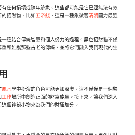
否有任何損壞或陳年跡象。這些都可能是它已經無法有效
新的招財物，比如
五帝錢
，這是一種象徵著
清朝
國力最強
是一種結合傳統智慧和個人努力的過程。黑色招財貓不僅
尊重和維護那些古老的傳統，並將它們融入我們現代的生
用
在
風水
學中扮演的角色可能更加深奧。這不僅僅是一個裝
和
工作
場所中創造正面的財富能量。接下來，讓我們深入
用這個神祕小物來為我們的財運加分。