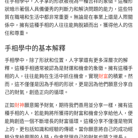
在手相學中，人字掌的形狀被視為一種吉祥的象徵。這種形
狀暗示著個人具備優秀的判斷力和解決問題的能力，這些特
質在職場和生活中都非常重要。無論是在事業上還是人際關
係中，擁有這種手相的人往往能夠脫穎而出，獲得他人的信
任和尊重。
手相學中的基本解釋
手相學中，除了形狀和位置，人字掌還有更多深層次的解
釋。這種手相通常被認為是財運和機會的象徵。擁有這種手
相的人，往往能夠在生活中抓住機會，實現
財富
的積累。然
而，這不僅僅是因為手相的形狀，更是因為他們願意分享自
己的財氣，創造正向的循環。
正如
財神
願意賜予財氣，期待我們善用並分享一樣，擁有這
種手相的人，若能夠將所獲得的財富和機會分享給他人，便
能夠創造一個不斷增長的財富循環。這種分享不僅僅是物質
上的，更包括知識和經驗的傳遞。當你願意將自己的成功經
驗分享給周圍的人時，你會發現自己的財氣也隨之增長。