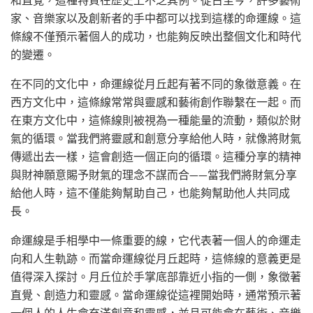
和直覺，這種特質在歷史上不乏其例。從古至今，許多藝術
家、音樂家以及創新者的手中都可以找到這樣的命運線。這
條線不僅預示著個人的成功，也能夠反映出整個文化和時代
的變遷。
在不同的文化中，命運線從月丘起有著不同的象徵意義。在
西方文化中，這條線常常與靈感和藝術創作聯繫在一起。而
在東方文化中，這條線則被視為一種能量的流動，類似於財
氣的循環。當我們將靈感和創意分享給他人時，就像將財氣
傳遞出去一樣，這會創造一個正向的循環。這種分享的精神
與財神願意賜予財氣的理念不謀而合——當我們將財氣分享
給他人時，這不僅能夠幫助自己，也能夠幫助他人共同成
長。
命運線是手相學中一條重要的線，它代表著一個人的命運走
向和人生軌跡。而當命運線從月丘起時，這條線的意義更是
值得深入探討。月丘位於手掌底部靠近小指的一側，象徵著
直覺、創造力和靈感。當命運線從這裡開始時，通常預示著