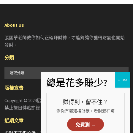
About Us
張國華老師教你如何正確拜財神，才能夠讓你獲得財氣也開始
發財。
分類
分
類
版權宣告
Copyright © 2024招財張國華. ALL RIGHTS RESERVED. 版權所有，
賺得到，留不住？
禁止擅自轉貼節錄
測你有哪知招財獸，看財漏在哪
近期文章
免費測 →