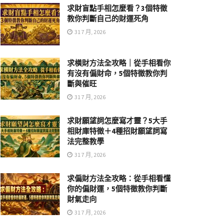
求財盲點手相怎麼看？3個特徵
教你判斷自己的財運死角
31 7 月, 2026
求橫財方法全攻略｜從手相看你
有沒有偏財命，5個特徵教你判
斷與催旺
31 7 月, 2026
求財願望詞怎麼寫才靈？5大手
相財庫特徵＋4種招財願望詞寫
法完整教學
31 7 月, 2026
求偏財方法全攻略：從手相看懂
你的偏財運，5個特徵教你判斷
財氣走向
31 7 月, 2026