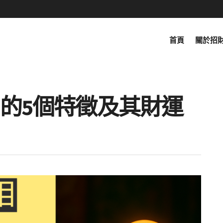
首頁
關於招
的5個特徵及其財運