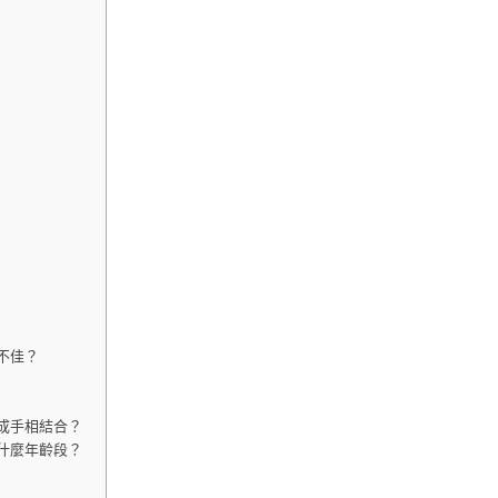
不佳？
晚成手相結合？
在什麼年齡段？