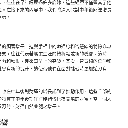
人，往往在早年經歷過許多磨練，這些經歷不僅豐富了他
礎。在接下來的內容中，我們將深入探討中年後財運增長
運勢。
運的顯著增長，這與手相中的命運線和智慧線的特徵息息
分支，往往代表著職業生涯的轉折點或新的機會。這時
努力和積累，迎來事業上的突破。其次，智慧線的延伸和
維會有新的提升，這使得他們在面對挑戰時更加遊刃有
，也在中年後對財運的增長起到了推動作用。這些丘部的
些特質在中年後期往往能夠轉化為實際的財富。當一個人
資源時，財運自然會隨之增長。
影響