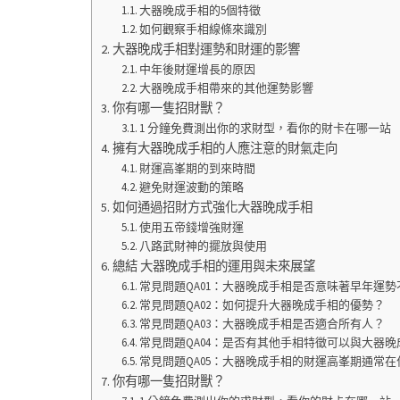
大器晚成手相的5個特徵
如何觀察手相線條來識別
大器晚成手相對運勢和財運的影響
中年後財運增長的原因
大器晚成手相帶來的其他運勢影響
你有哪一隻招財獸？
1 分鐘免費測出你的求財型，看你的財卡在哪一站
擁有大器晚成手相的人應注意的財氣走向
財運高峯期的到來時間
避免財運波動的策略
如何通過招財方式強化大器晚成手相
使用五帝錢增強財運
八路武財神的擺放與使用
總結 大器晚成手相的運用與未來展望
常見問題QA01：大器晚成手相是否意味著早年運勢
常見問題QA02：如何提升大器晚成手相的優勢？
常見問題QA03：大器晚成手相是否適合所有人？
常見問題QA04：是否有其他手相特徵可以與大器
常見問題QA05：大器晚成手相的財運高峯期通常
你有哪一隻招財獸？