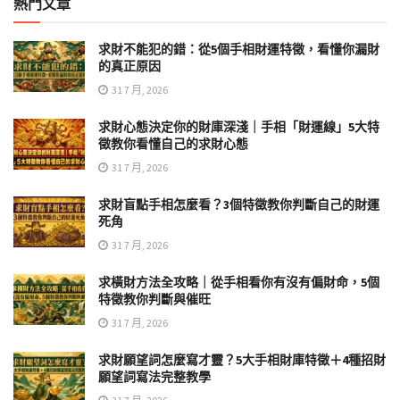
熱門文章
求財不能犯的錯：從5個手相財運特徵，看懂你漏財
的真正原因
31 7 月, 2026
求財心態決定你的財庫深淺｜手相「財運線」5大特
徵教你看懂自己的求財心態
31 7 月, 2026
求財盲點手相怎麼看？3個特徵教你判斷自己的財運
死角
31 7 月, 2026
求橫財方法全攻略｜從手相看你有沒有偏財命，5個
特徵教你判斷與催旺
31 7 月, 2026
求財願望詞怎麼寫才靈？5大手相財庫特徵＋4種招財
願望詞寫法完整教學