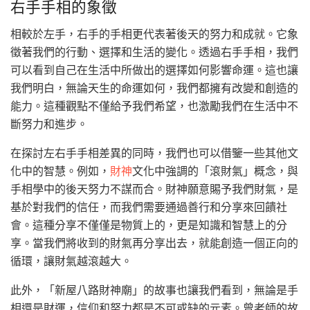
右手手相的象徵
相較於左手，右手的手相更代表著後天的努力和成就。它象
徵著我們的行動、選擇和生活的變化。透過右手手相，我們
可以看到自己在生活中所做出的選擇如何影響命運。這也讓
我們明白，無論天生的命運如何，我們都擁有改變和創造的
能力。這種觀點不僅給予我們希望，也激勵我們在生活中不
斷努力和進步。
在探討左右手手相差異的同時，我們也可以借鑒一些其他文
化中的智慧。例如，
財神
文化中強調的「滾財氣」概念，與
手相學中的後天努力不謀而合。財神願意賜予我們財氣，是
基於對我們的信任，而我們需要通過善行和分享來回饋社
會。這種分享不僅僅是物質上的，更是知識和智慧上的分
享。當我們將收到的財氣再分享出去，就能創造一個正向的
循環，讓財氣越滾越大。
此外，「新屋八路財神廟」的故事也讓我們看到，無論是手
相還是財運，信仰和努力都是不可或缺的元素。曾老師的故