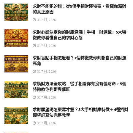
求財不能犯的錯：從5個手相財運特徵，看懂你漏財
的真正原因
31 7 月, 2026
求財心態決定你的財庫深淺｜手相「財運線」5大特
徵教你看懂自己的求財心態
31 7 月, 2026
求財盲點手相怎麼看？3個特徵教你判斷自己的財運
死角
31 7 月, 2026
求橫財方法全攻略｜從手相看你有沒有偏財命，5個
特徵教你判斷與催旺
31 7 月, 2026
求財願望詞怎麼寫才靈？5大手相財庫特徵＋4種招財
願望詞寫法完整教學
31 7 月, 2026