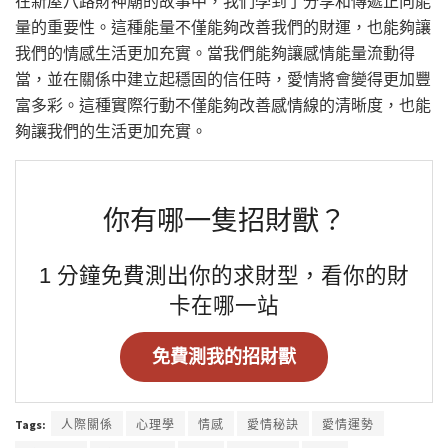
在新屋八路財神廟的故事中，我們學到了分享和傳遞正向能
量的重要性。這種能量不僅能夠改善我們的財運，也能夠讓
我們的情感生活更加充實。當我們能夠讓感情能量流動得
當，並在關係中建立起穩固的信任時，愛情將會變得更加豐
富多彩。這種實際行動不僅能夠改善感情線的清晰度，也能
夠讓我們的生活更加充實。
你有哪一隻招財獸？
1 分鐘免費測出你的求財型，看你的財
卡在哪一站
免費測我的招財獸
Tags:
人際關係
心理學
情感
愛情秘訣
愛情運勢