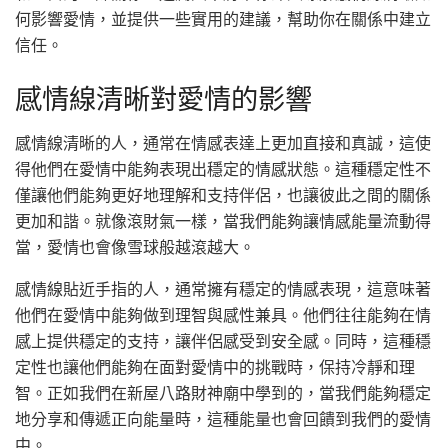
何影響愛情，並提供一些實用的建議，幫助你在關係中建立
信任。
感情線清晰對愛情的影響
感情線清晰的人，通常在情感表達上更加直接和真誠，這使
得他們在愛情中能夠表現出穩定的情感狀態。這種穩定性不
僅讓他們能夠更好地理解和支持伴侶，也讓彼此之間的關係
更加和諧。就像滾財氣一樣，當我們能夠讓情感能量流動得
當，愛情也會像雪球般越滾越大。
感情線貼近手指的人，通常擁有穩定的情感表現，這意味著
他們在愛情中能夠做到理智與感性兼具。他們往往能夠在情
感上提供穩定的支持，讓伴侶感受到安全感。同時，這種穩
定性也讓他們能夠在面對愛情中的挑戰時，保持冷靜和理
智。正如我們在新屋八路財神廟中學到的，當我們能夠穩定
地分享和傳遞正向能量時，這種能量也會回饋到我們的愛情
中。