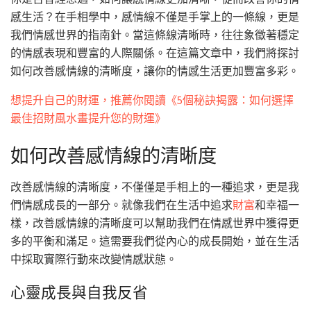
感生活？在手相學中，感情線不僅是手掌上的一條線，更是
我們情感世界的指南針。當這條線清晰時，往往象徵著穩定
的情感表現和豐富的人際關係。在這篇文章中，我們將探討
如何改善感情線的清晰度，讓你的情感生活更加豐富多彩。
想提升自己的財運，推薦你閱讀《5個秘訣揭露：如何選擇
最佳招財風水畫提升您的財運》
如何改善感情線的清晰度
改善感情線的清晰度，不僅僅是手相上的一種追求，更是我
們情感成長的一部分。就像我們在生活中追求
財富
和幸福一
樣，改善感情線的清晰度可以幫助我們在情感世界中獲得更
多的平衡和滿足。這需要我們從內心的成長開始，並在生活
中採取實際行動來改變情感狀態。
心靈成長與自我反省