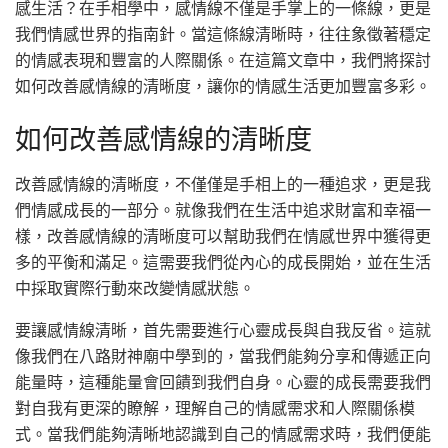
感生活？在手相學中，感情線不僅是手掌上的一條線，更是
我們情感世界的指南針。當這條線清晰時，往往象徵著穩定
的情感表現和豐富的人際關係。在這篇文章中，我們將探討
如何改善感情線的清晰度，讓你的情感生活更加豐富多彩。
如何改善感情線的清晰度
改善感情線的清晰度，不僅僅是手相上的一種追求，更是我
們情感成長的一部分。就像我們在生活中追求財富和幸福一
樣，改善感情線的清晰度可以幫助我們在情感世界中獲得更
多的平衡和滿足。這需要我們從內心的成長開始，並在生活
中採取實際行動來改變情感狀態。
要讓感情線清晰，首先需要進行心靈成長與自我反省。這就
像我們在八路財神廟中學到的，當我們能夠分享和傳遞正向
能量時，這種能量會回饋到我們自身。心靈的成長需要我們
對自我有更深的瞭解，理解自己的情感需求和人際關係模
式。當我們能夠清晰地認識到自己的情感需求時，我們便能