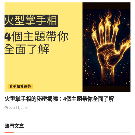
看手相算運勢
火型掌手相的秘密揭曉：4個主題帶你全面了解
27 3 月, 2026
熱門文章