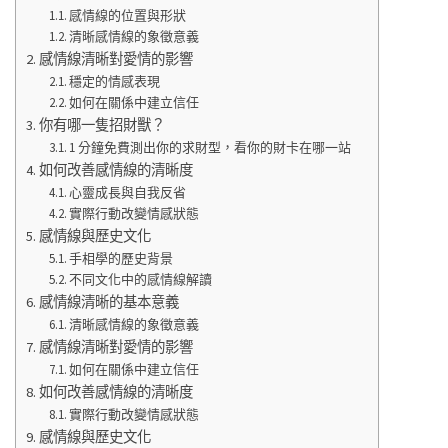
感情線的位置與形狀
清晰感情線的象徵意義
感情線清晰對愛情的影響
穩定的情感表現
如何在關係中建立信任
你有哪一隻招財獸？
1 分鐘免費測出你的求財型，看你的財卡在哪一站
如何改善感情線的清晰度
心靈成長與自我反省
實際行動改變情感狀態
感情線與歷史文化
手相學的歷史背景
不同文化中的感情線解讀
感情線清晰的基本意義
清晰感情線的象徵意義
感情線清晰對愛情的影響
如何在關係中建立信任
如何改善感情線的清晰度
實際行動改變情感狀態
感情線與歷史文化