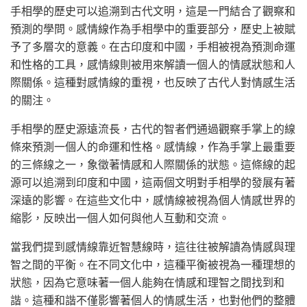
手相學的歷史可以追溯到古代文明，這是一門結合了觀察和
預測的學問。感情線作為手相學中的重要部分，歷史上被賦
予了多層次的意義。在古印度和中國，手相被視為預測命運
和性格的工具，感情線則被用來解讀一個人的情感狀態和人
際關係。這種對感情線的重視，也反映了古代人對情感生活
的關注。
手相學的歷史源遠流長，古代的智者們通過觀察手掌上的線
條來預測一個人的命運和性格。感情線，作為手掌上最重要
的三條線之一，象徵著情感和人際關係的狀態。這條線的起
源可以追溯到印度和中國，這兩個文明對手相學的發展有著
深遠的影響。在這些文化中，感情線被視為個人情感世界的
縮影，反映出一個人如何與他人互動和交流。
當我們提到感情線靠近智慧線時，這往往被解讀為情感與理
智之間的平衡。在不同文化中，這種平衡被視為一種理想的
狀態，因為它意味著一個人能夠在情感和理智之間找到和
諧。這種和諧不僅影響著個人的情感生活，也對他們的整體