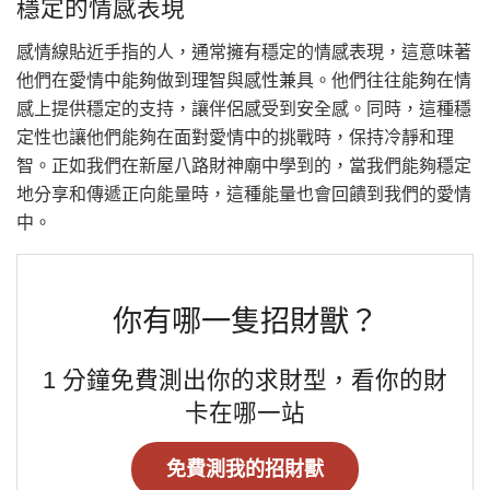
穩定的情感表現
感情線貼近手指的人，通常擁有穩定的情感表現，這意味著
他們在愛情中能夠做到理智與感性兼具。他們往往能夠在情
感上提供穩定的支持，讓伴侶感受到安全感。同時，這種穩
定性也讓他們能夠在面對愛情中的挑戰時，保持冷靜和理
智。正如我們在新屋八路財神廟中學到的，當我們能夠穩定
地分享和傳遞正向能量時，這種能量也會回饋到我們的愛情
中。
你有哪一隻招財獸？
1 分鐘免費測出你的求財型，看你的財
卡在哪一站
免費測我的招財獸