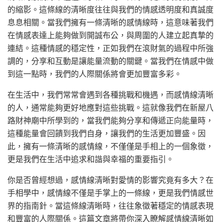
的縮影。這條線的清晰度往往與我們的情感透明度和真誠度
息息相關。當我們擁有一條清晰的感情線時，這意味著我們
在情感表達上能夠做到開誠布公，與周圍的人建立起真摯的
連結。這種情感的穩定性，正如我們在滾財氣的過程中所強
調的，分享和互動是讓能量流動的關鍵。當我們在情感中做
到這一點時，我們的人際關係將會更加豐富多彩。
在生活中，我們常常會遇到各種挑戰和機遇，而感情線清晰
的人，通常能夠更好地應對這些挑戰。這就像我們在新屋八
路財神廟中所學到的，當我們能夠分享和傳遞正向能量時，
這種能量會回饋到我們自身，讓我們的生活更加豐盛。因
此，擁有一條清晰的感情線，不僅僅是手相上的一個象徵，
更是我們在生活中追求和諧與幸福的重要指引。
你是否曾經想過，感情線清晰對愛情的影響究竟有多大？在
手相學中，感情線不僅是手掌上的一條線，更是我們情感世
界的指南針。當這條線清晰時，往往象徵著穩定的情感表現
和豐富的人際關係。這篇文章將帶你深入瞭解感情線清晰如