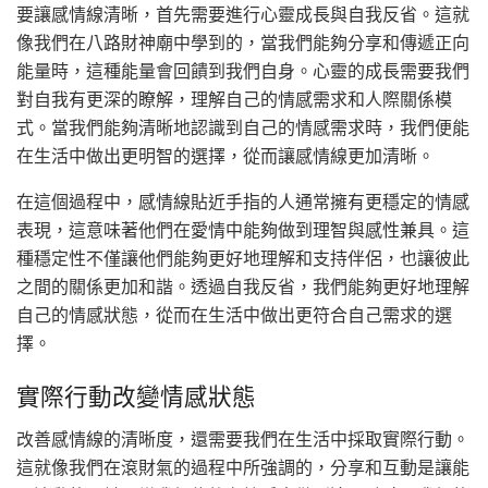
要讓感情線清晰，首先需要進行心靈成長與自我反省。這就
像我們在八路財神廟中學到的，當我們能夠分享和傳遞正向
能量時，這種能量會回饋到我們自身。心靈的成長需要我們
對自我有更深的瞭解，理解自己的情感需求和人際關係模
式。當我們能夠清晰地認識到自己的情感需求時，我們便能
在生活中做出更明智的選擇，從而讓感情線更加清晰。
在這個過程中，感情線貼近手指的人通常擁有更穩定的情感
表現，這意味著他們在愛情中能夠做到理智與感性兼具。這
種穩定性不僅讓他們能夠更好地理解和支持伴侶，也讓彼此
之間的關係更加和諧。透過自我反省，我們能夠更好地理解
自己的情感狀態，從而在生活中做出更符合自己需求的選
擇。
實際行動改變情感狀態
改善感情線的清晰度，還需要我們在生活中採取實際行動。
這就像我們在滾財氣的過程中所強調的，分享和互動是讓能