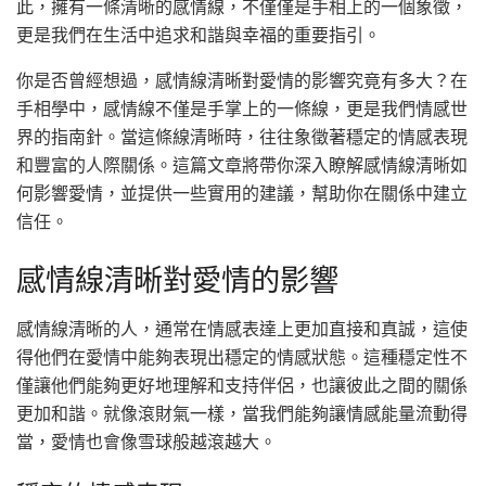
此，擁有一條清晰的感情線，不僅僅是手相上的一個象徵，
更是我們在生活中追求和諧與幸福的重要指引。
你是否曾經想過，感情線清晰對愛情的影響究竟有多大？在
手相學中，感情線不僅是手掌上的一條線，更是我們情感世
界的指南針。當這條線清晰時，往往象徵著穩定的情感表現
和豐富的人際關係。這篇文章將帶你深入瞭解感情線清晰如
何影響愛情，並提供一些實用的建議，幫助你在關係中建立
信任。
感情線清晰對愛情的影響
感情線清晰的人，通常在情感表達上更加直接和真誠，這使
得他們在愛情中能夠表現出穩定的情感狀態。這種穩定性不
僅讓他們能夠更好地理解和支持伴侶，也讓彼此之間的關係
更加和諧。就像滾財氣一樣，當我們能夠讓情感能量流動得
當，愛情也會像雪球般越滾越大。