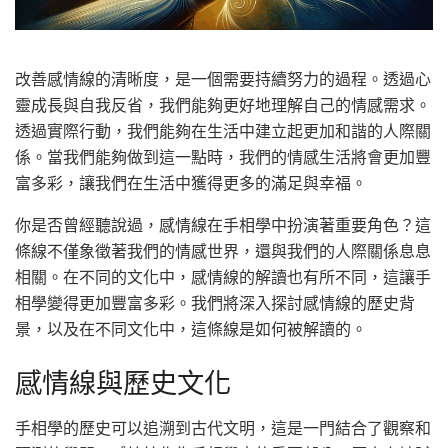
改善感情線的清晰度，是一個需要持續努力的過程。透過心
靈成長與自我反省，我們能夠更好地理解自己的情感需求。
透過實際行動，我們能夠在生活中建立起更加和諧的人際關
係。當我們能夠做到這一點時，我們的情感生活將會更加豐
富多彩，讓我們在生活中獲得更多的滿足與幸福。
你是否曾經聽說過，感情線在手相學中扮演著重要角色？這
條線不僅象徵著我們的情感世界，還與我們的人際關係息息
相關。在不同的文化中，感情線的解讀也有所不同，這讓手
相學變得更加豐富多彩。我們將深入探討感情線的歷史背
景，以及在不同文化中，這條線是如何被解讀的。
感情線與歷史文化
手相學的歷史可以追溯到古代文明，這是一門結合了觀察和