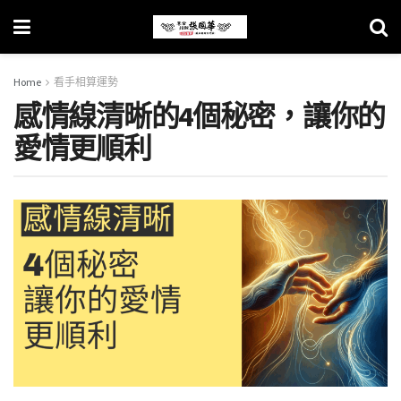
Home
看手相算運勢
感情線清晰的4個秘密，讓你的
愛情更順利