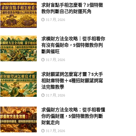
求財盲點手相怎麼看？3個特徵
教你判斷自己的財運死角
31 7 月, 2026
求橫財方法全攻略｜從手相看你
有沒有偏財命，5個特徵教你判
斷與催旺
31 7 月, 2026
求財願望詞怎麼寫才靈？5大手
相財庫特徵＋4種招財願望詞寫
法完整教學
31 7 月, 2026
求偏財方法全攻略：從手相看懂
你的偏財運，5個特徵教你判斷
財氣走向
31 7 月, 2026