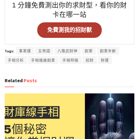
1 分鐘免費測出你的求財型，看你的財
卡在哪一站
免費測我的招財獸
Tags:
事業運
五帝錢
八路武財神
創業
創業年齡
手相分析
手相幾歲創業
手相特徵
招財
財運
Related
Posts