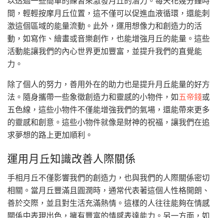
以透過一些簡單的練習來激發月丘的潛力。每天花幾分鐘時
間，輕輕按摩月丘位置，這不僅可以促進血液循環，還能刺
激這個區域的能量流動。此外，運用想像力和創造力的活
動，如寫作、繪畫或音樂創作，也能增強月丘的能量。這些
活動能讓我們的內心世界更加豐富，並提升我們的直覺能
力。
除了個人的努力，善用外在的助力也是提升月丘能量的好方
法。隨身攜帶一些象徵創造力和靈感的小物件，如
五帝錢
或
五色線，這些小物件不僅能增強我們的氣場，還能帶來更多
的靈感和創意。這些小物件就像是財神的祝福，讓我們在追
求夢想的路上更加順利。
運用月丘知識改善人際關係
手相月丘不僅影響我們的創造力，也與我們的人際關係密切
相關。當月丘豐滿且圓潤時，通常代表著這個人性格開朗、
善於交際，並且對生活充滿熱情。這樣的人往往能夠在情感
關係中表現出色，擁有豐富的情感表達能力。另一方面，如