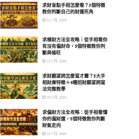
求財盲點手相怎麼看？3個特徵
教你判斷自己的財運死角
31 7 月, 2026
求橫財方法全攻略｜從手相看你
有沒有偏財命，5個特徵教你判
斷與催旺
31 7 月, 2026
求財願望詞怎麼寫才靈？5大手
相財庫特徵＋4種招財願望詞寫
法完整教學
31 7 月, 2026
求偏財方法全攻略：從手相看懂
你的偏財運，5個特徵教你判斷
財氣走向
31 7 月, 2026