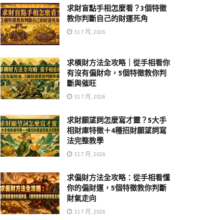
求財盲點手相怎麼看？3個特徵
教你判斷自己的財運死角
31 7 月, 2026
求橫財方法全攻略｜從手相看你
有沒有偏財命，5個特徵教你判
斷與催旺
31 7 月, 2026
求財願望詞怎麼寫才靈？5大手
相財庫特徵＋4種招財願望詞寫
法完整教學
31 7 月, 2026
求偏財方法全攻略：從手相看懂
你的偏財運，5個特徵教你判斷
財氣走向
31 7 月, 2026