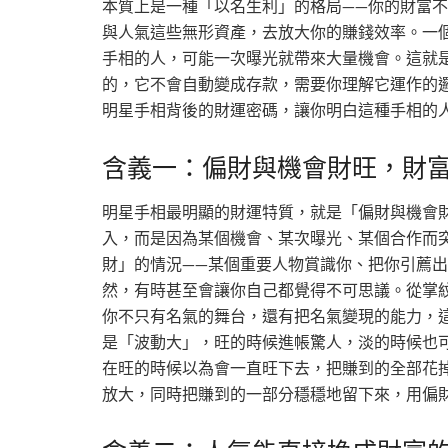
本質上是一種「以名生利」的格局——你的財富
與人氣這些無形資產，去放大你的賺錢效率。一
手相的人，可能一次曝光就帶來大量機會。這就
的，它不會自動變成存款，需要你理解它運作的
明星手相背後的財運密碼，讓你明白這種手相的
含義一：偏財與機會財旺，財
明星手相最明顯的財運特質，就是「偏財與機會
入，而是因為某個機會、某次曝光、某個合作而
財」的情況——某個重要人物賞識你、把你引薦
然，有時甚至會讓你自己都覺得不可思議。從掌
你不只有名氣的舞台，還有把名氣變現的能力，
是「波動大」，旺的時候進帳驚人，淡的時候也
在旺的時候以為會一直旺下去，把賺到的全部花
放大，同時把賺到的一部分穩穩地留下來，用偏