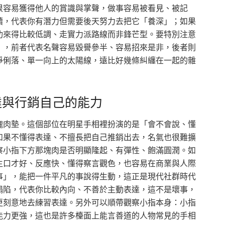
很容易獲得他人的賞識與掌聲，做事容易被看見、被記
續，代表你有潛力但需要後天努力去把它「養深」；如果
功來得比較低調、走實力派路線而非鋒芒型。要特別注意
」，前者代表名聲容易毀譽參半、容易招來是非，後者則
淨俐落、單一向上的太陽線，遠比好幾條糾纏在一起的雜
達與行銷自己的能力
塊肉墊。這個部位在明星手相裡扮演的是「會不會說、懂
如果不懂得表達、不擅長把自己推銷出去，名氣也很難擴
察小指下方那塊肉是否明顯隆起、有彈性、飽滿圓潤。如
生口才好、反應快、懂得察言觀色，也容易在商業與人際
事」，能把一件平凡的事說得生動，這正是現代社群時代
塌陷，代表你比較內向、不善於主動表達，這不是壞事，
更刻意地去練習表達。另外可以順帶觀察小指本身：小指
能力更強，這也是許多檯面上能言善道的人物常見的手相