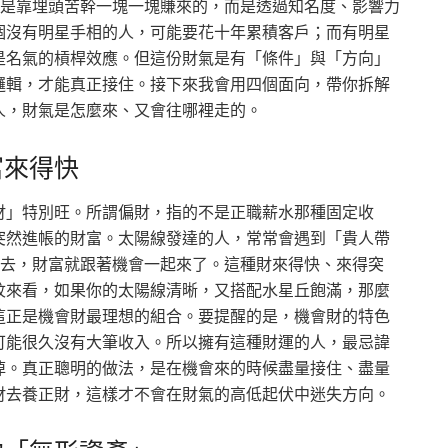
不是靠埋頭苦幹一塊一塊賺來的，而是透過知名度、影響力
個沒有明星手相的人，可能要花十年累積客戶；而有明星
是名氣的槓桿效應。但這份財氣是有「條件」與「方向」
邏輯，才能真正接住。接下來我會用四個面向，帶你拆解
人，財氣是怎麼來、又會往哪裡走的。
富來得快
財」特別旺。所謂偏財，指的不是正職薪水那種固定收
突然進帳的財富。太陽線發達的人，常常會遇到「貴人帶
出去，財富就跟著機會一起來了。這種財來得快、來得突
紋來看，如果你的太陽線清晰，又搭配水星丘飽滿，那麼
這正是機會財最理想的組合。要提醒的是，機會財的特色
可能很久沒有大筆收入。所以擁有這種財運的人，最忌諱
掉。真正聰明的做法，是在機會來的時候盡量接住、盡量
財去養正財，這樣才不會在財氣的高低起伏中迷失方向。