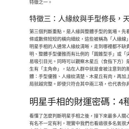
特徵之一。
特徵三：人緣紋與手型修長，
第三個判斷重點，是人緣與整體手型的氣場。先
條或數條短短的橫向細紋，這些被稱為「人緣線
明星手相的人通常人緣紋清晰，走到哪裡都不缺
明、整體手型優雅而有比例的「圓錐型手」或「
易吸引目光。同時可以觀察木星丘（食指下方）
生有「主角命」，站在人群中就是會被注意到的
體：手型優雅、人緣紋清楚、木星丘有肉，再加
局就越完整。即使只符合其中兩三項，也代表你
明星手相的財運密碼：4
看懂了怎麼判斷明星手相之後，接下來最多人關
有名不一定有利，現實中我們也看過很多名氣很