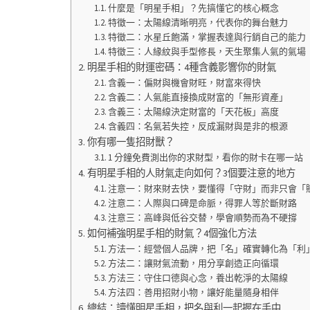
什麼是「明星手相」？先搞懂它的核心概念
特徵一：太陽線清晰明亮，代表你的舞台魅力
特徵二：水星丘飽滿，掌握表達與行銷自己的能力
特徵三：人緣紋與手型修長，天生聚集人氣的氣場
明星手相的財運密碼：4種含義影響你的財氣
含義一：偏財與機會財旺，財富來得快
含義二：人氣能直接換成財富的「無形資產」
含義三：太陽線決定財富的「天花板」高度
含義四：名氣若失控，反成漏財與是非的根源
你有哪一隻招財獸？
1 分鐘免費測出你的求財型，看你的財卡在哪一站
有明星手相的人財氣走向如何？3個要注意的地方
注意一：財來財去快，要懂得「守財」而非只會「
注意二：人際與口碑是命脈，得罪人等於斷財路
注意三：高峰與低谷交替，學會順勢而為不硬撐
如何補強明星手相的財氣？4個強化方法
方法一：經營個人品牌，把「名」確實轉化為「利
方法二：讓財氣流動，用分享創造正向循環
方法三：守住口德與心念，養出乾淨的太陽線
方法四：善用招財小物，讓好能量隨身相伴
總結：讀懂明星手相，把名與利一起握在手中