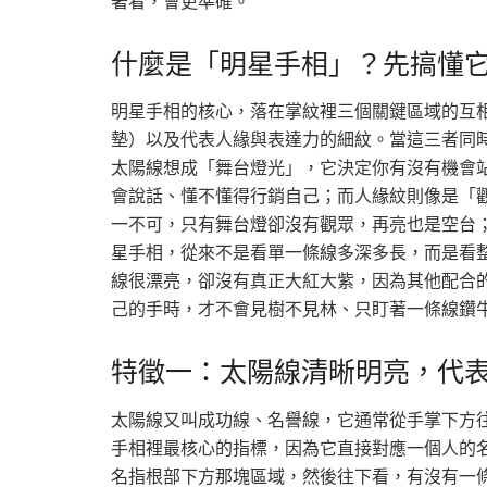
著看，會更準確。
什麼是「明星手相」？先搞懂
明星手相的核心，落在掌紋裡三個關鍵區域的互
墊）以及代表人緣與表達力的細紋。當這三者同
太陽線想成「舞台燈光」，它決定你有沒有機會
會說話、懂不懂得行銷自己；而人緣紋則像是「
一不可，只有舞台燈卻沒有觀眾，再亮也是空台
星手相，從來不是看單一條線多深多長，而是看
線很漂亮，卻沒有真正大紅大紫，因為其他配合
己的手時，才不會見樹不見林、只盯著一條線鑽
特徵一：太陽線清晰明亮，代
太陽線又叫成功線、名譽線，它通常從手掌下方
手相裡最核心的指標，因為它直接對應一個人的
名指根部下方那塊區域，然後往下看，有沒有一