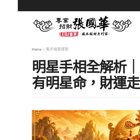
Home
看手相算運勢
明星手相全解析｜
有明星命，財運走