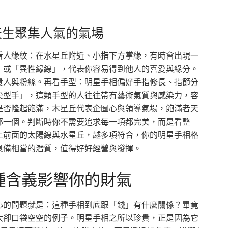
天生聚集人氣的氣場
看人緣紋：在水星丘附近、小指下方掌緣，有時會出現一
」或「異性緣線」，代表你容易得到他人的喜愛與緣分。
貴人與粉絲。再看手型：明星手相偏好手指修長、指節分
尖型手」，這類手型的人往往帶有藝術氣質與感染力，容
是否隆起飽滿，木星丘代表企圖心與領導氣場，飽滿者天
那一個。判斷時你不需要追求每一項都完美，而是看整
上前面的太陽線與水星丘，越多項符合，你的明星手相格
具備相當的潛質，值得好好經營與發揮。
種含義影響你的財氣
心的問題就是：這種手相到底跟「錢」有什麼關係？畢竟
大卻口袋空空的例子。明星手相之所以珍貴，正是因為它