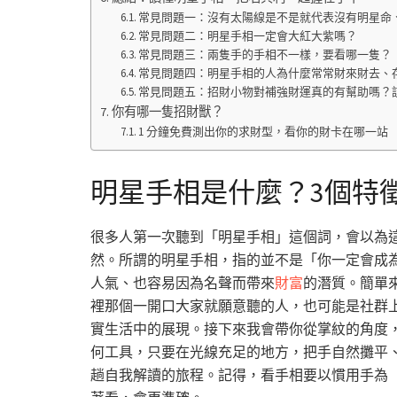
常見問題一：沒有太陽線是不是就代表沒有明星命
常見問題二：明星手相一定會大紅大紫嗎？
常見問題三：兩隻手的手相不一樣，要看哪一隻？
常見問題四：明星手相的人為什麼常常財來財去、
常見問題五：招財小物對補強財運真的有幫助嗎？
你有哪一隻招財獸？
1 分鐘免費測出你的求財型，看你的財卡在哪一站
明星手相是什麼？3個特
很多人第一次聽到「明星手相」這個詞，會以為
然。所謂的明星手相，指的並不是「你一定會成
人氣、也容易因為名聲而帶來
財富
的潛質。簡單
裡那個一開口大家就願意聽的人，也可能是社群
實生活中的展現。接下來我會帶你從掌紋的角度
何工具，只要在光線充足的地方，把手自然攤平
趟自我解讀的旅程。記得，看手相要以慣用手為