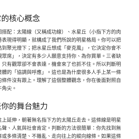
它的核心概念
相搭配：太陽線（又稱成功線）、水星丘（小指下方的肉
時表現得明顯，就構成了我們所說的明星格局。你可以把
站到聚光燈下；把水星丘想成「麥克風」，它決定你會不
觀眾席」，決定有多少人願意支持你、為你買單。三者缺
；只有觀眾卻不會表達，機會來了也抓不住。所以判斷明
整體的「協調與呼應」。這也是為什麼很多人手上某一條
的條件沒有跟上。理解了這個整體觀念，你在後面對照自
牛角尖。
表你的舞台魅力
往上延伸，朝著無名指下方的太陽丘走去。這條線是明星
名聲、人氣與社會肯定。判斷的方法很簡單：你先找到無
條或多條清楚、不雜亂、走向往上的縱向線條。如果這條