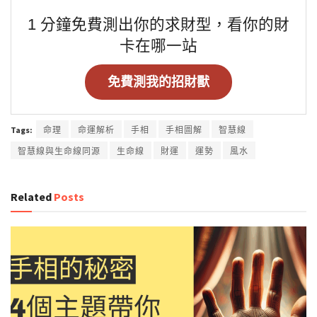
1 分鐘免費測出你的求財型，看你的財
卡在哪一站
免費測我的招財獸
Tags:
命理
命運解析
手相
手相圖解
智慧線
智慧線與生命線同源
生命線
財運
運勢
風水
Related
Posts