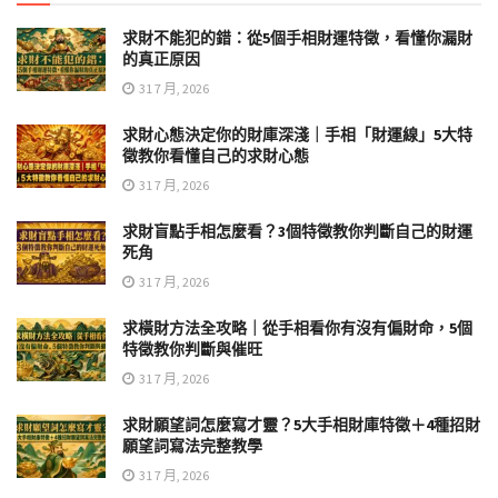
求財不能犯的錯：從5個手相財運特徵，看懂你漏財
的真正原因
31 7 月, 2026
求財心態決定你的財庫深淺｜手相「財運線」5大特
徵教你看懂自己的求財心態
31 7 月, 2026
求財盲點手相怎麼看？3個特徵教你判斷自己的財運
死角
31 7 月, 2026
求橫財方法全攻略｜從手相看你有沒有偏財命，5個
特徵教你判斷與催旺
31 7 月, 2026
求財願望詞怎麼寫才靈？5大手相財庫特徵＋4種招財
願望詞寫法完整教學
31 7 月, 2026