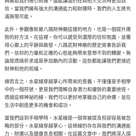
夠幫助我們吸引財運，還能讓我們在與他人交流時更加自
信。當我們擁有強大的溝通能力和財運時，我們的人生將充
滿無限可能。
此外，參觀像新屋八路財神廟這樣的地方，也是一個提升運
勢的好方法。在這裡，你可以感受到濃厚的信仰氛圍，並獲
得心靈上的平靜與啟發。八路武財神廟的歷史故事告訴我
們，信仰的力量和正確的心態能夠帶來意想不到的轉變。無
論是透過祈求或是參加廟內的活動，這些都能讓我們更接近
財神和他的祝福。
總而言之，水星線穿越掌心所帶來的意義，不僅僅是手相學
中的一個符號，更是我們理解自身潛力和優勢的重要途徑。
透過這條神祕的線，我們可以更好地掌握自己的命運，並在
生活中創造更多的機會和成功。
當我們談到手相學時，水星線是一個常被提及但卻容易被忽
略的部分。水星線穿越掌心，這條線的存在與我們的溝通能
力、財運以及健康息息相關。在這篇文章中，我們將深入探