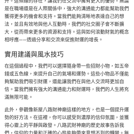
升。這條線的存在，讓我們在交流中擁有更大的優勢。無論
是在職場還是在人際關係中，強大的溝通能力都能幫助我們
獲得更多的機會和支持。當我們能夠清晰地表達自己的想
法，並且有效地與他人互動時，我們的社交圈子會不斷擴
大，從而帶來更多的資源和支持。這與如何滾動財氣的概念
相呼應——透過分享和交流來促進財運的增長。
實用建議與風水技巧
在這個過程中，我們可以選擇隨身帶一些招財小物，如五帝
錢或五色線，來提升自己的氣場和運勢。這些小物品不僅能
夠幫助我們吸引財運，還能讓我們在與他人交流時更加自
信。當我們擁有強大的溝通能力和財運時，我們的人生將充
滿無限可能。
此外，參觀像新屋八路財神廟這樣的地方，也是一個提升運
勢的好方法。在這裡，你可以感受到濃厚的信仰氛圍，並獲
得心靈上的平靜與啟發。八路武財神廟的歷史故事告訴我
們，信仰的力量和正確的心態能夠帶來意想不到的轉變。無