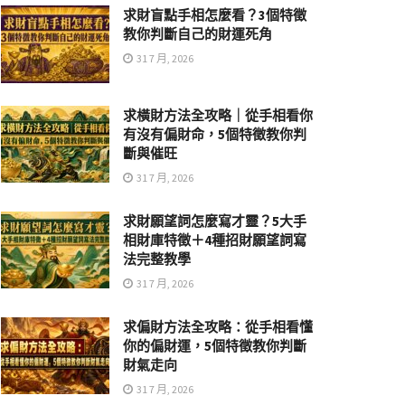
求財盲點手相怎麼看？3個特徵
教你判斷自己的財運死角
31 7 月, 2026
求橫財方法全攻略｜從手相看你
有沒有偏財命，5個特徵教你判
斷與催旺
31 7 月, 2026
求財願望詞怎麼寫才靈？5大手
相財庫特徵＋4種招財願望詞寫
法完整教學
31 7 月, 2026
求偏財方法全攻略：從手相看懂
你的偏財運，5個特徵教你判斷
財氣走向
31 7 月, 2026