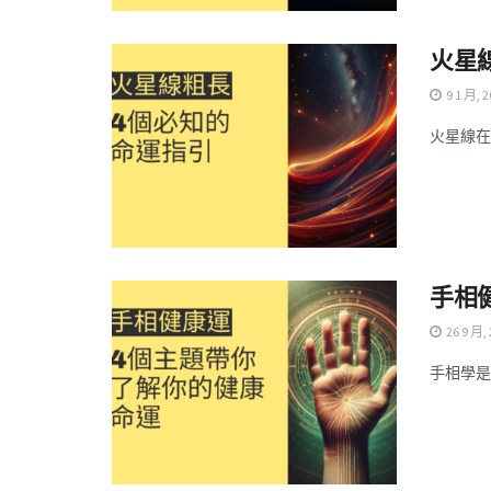
火星
9 1 月, 2
火星線在
手相
26 9 月,
手相學是