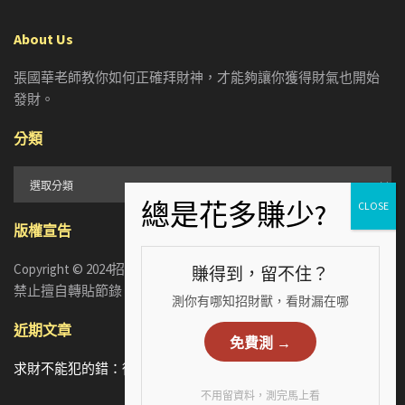
About Us
張國華老師教你如何正確拜財神，才能夠讓你獲得財氣也開始
發財。
分類
分
類
版權宣告
Copyright © 2024招財張國華. ALL RIGHTS RESERVED. 版權所有，
賺得到，留不住？
禁止擅自轉貼節錄
測你有哪知招財獸，看財漏在哪
近期文章
免費測 →
求財不能犯的錯：從5個手相財運特徵，看懂你漏財的真正原因
不用留資料，測完馬上看