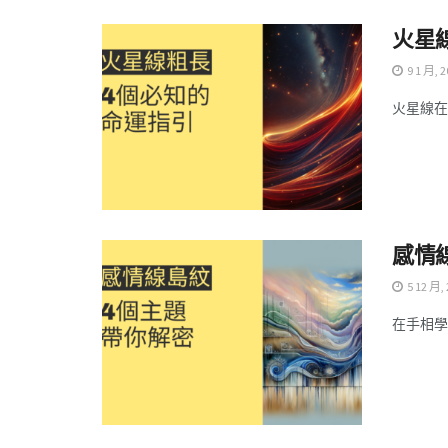
火星
9 1 月, 2
火星線在
感情
5 12 月,
在手相學