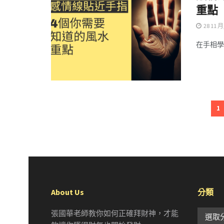
重點
28 11 月
在手相學
1
About Us
分類
分
張國華老師教你如何正確拜財神，才能
選取