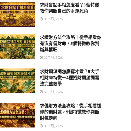
求財盲點手相怎麼看？3個特徵
教你判斷自己的財運死角
31 7 月, 2026
求橫財方法全攻略｜從手相看你
有沒有偏財命，5個特徵教你判
斷與催旺
31 7 月, 2026
求財願望詞怎麼寫才靈？5大手
相財庫特徵＋4種招財願望詞寫
法完整教學
31 7 月, 2026
求偏財方法全攻略：從手相看懂
你的偏財運，5個特徵教你判斷
財氣走向
31 7 月, 2026