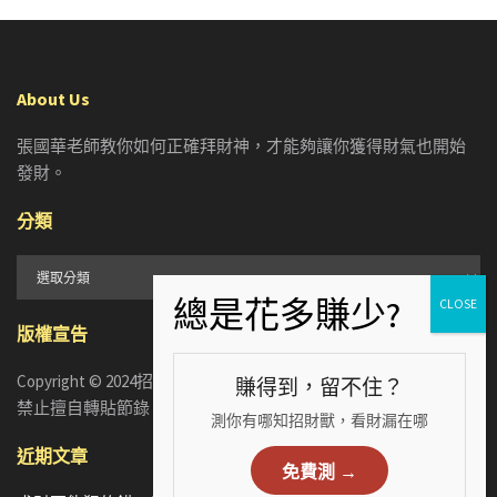
About Us
張國華老師教你如何正確拜財神，才能夠讓你獲得財氣也開始
發財。
分類
分
類
版權宣告
Copyright © 2024招財張國華. ALL RIGHTS RESERVED. 版權所有，
賺得到，留不住？
禁止擅自轉貼節錄
測你有哪知招財獸，看財漏在哪
近期文章
免費測 →