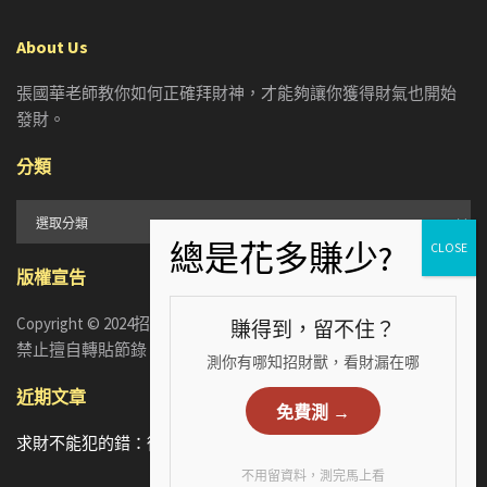
About Us
張國華老師教你如何正確拜財神，才能夠讓你獲得財氣也開始
發財。
分類
分
類
版權宣告
Copyright © 2024招財張國華. ALL RIGHTS RESERVED. 版權所有，
賺得到，留不住？
禁止擅自轉貼節錄
測你有哪知招財獸，看財漏在哪
近期文章
免費測 →
求財不能犯的錯：從5個手相財運特徵，看懂你漏財的真正原因
不用留資料，測完馬上看